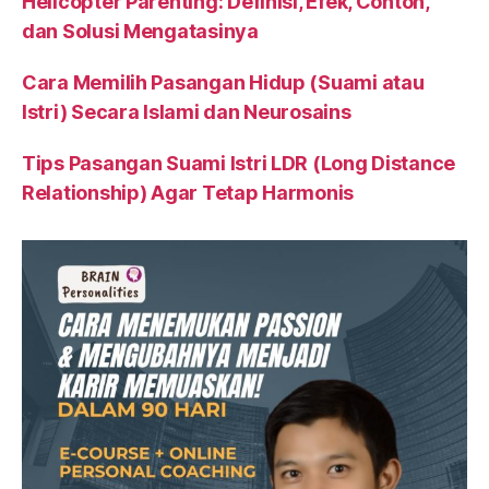
Helicopter Parenting: Definisi, Efek, Contoh,
dan Solusi Mengatasinya
Cara Memilih Pasangan Hidup (Suami atau
Istri) Secara Islami dan Neurosains
Tips Pasangan Suami Istri LDR (Long Distance
Relationship) Agar Tetap Harmonis