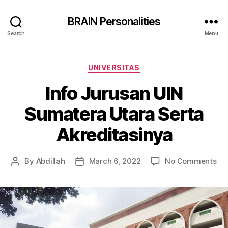
BRAIN Personalities
Search
Menu
Categories
UNIVERSITAS
Info Jurusan UIN
Sumatera Utara Serta
Akreditasinya
on
By
Abdillah
March 6, 2022
No Comments
Post
Post
Inf
author
date
Ju
UI
Su
Ut
Ser