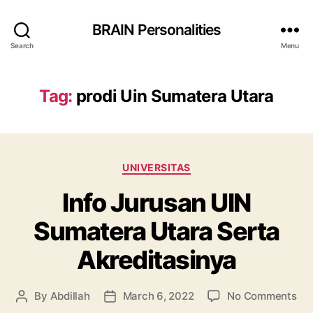
BRAIN Personalities
Search
Menu
Tag:
prodi Uin Sumatera Utara
Categories
UNIVERSITAS
Info Jurusan UIN
Sumatera Utara Serta
Akreditasinya
on
By
Abdillah
March 6, 2022
No Comments
Post
Post
Inf
author
date