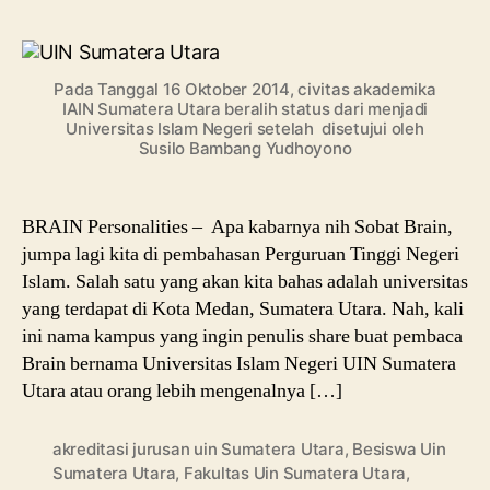
Jur
UI
Su
Pada Tanggal 16 Oktober 2014, civitas akademika
Uta
IAIN Sumatera Utara beralih status dari menjadi
Ser
Universitas Islam Negeri setelah disetujui oleh
Akr
Susilo Bambang Yudhoyono
BRAIN Personalities – Apa kabarnya nih Sobat Brain,
jumpa lagi kita di pembahasan Perguruan Tinggi Negeri
Islam. Salah satu yang akan kita bahas adalah universitas
yang terdapat di Kota Medan, Sumatera Utara. Nah, kali
ini nama kampus yang ingin penulis share buat pembaca
Brain bernama Universitas Islam Negeri UIN Sumatera
Utara atau orang lebih mengenalnya […]
akreditasi jurusan uin Sumatera Utara
,
Besiswa Uin
Sumatera Utara
,
Fakultas Uin Sumatera Utara
,