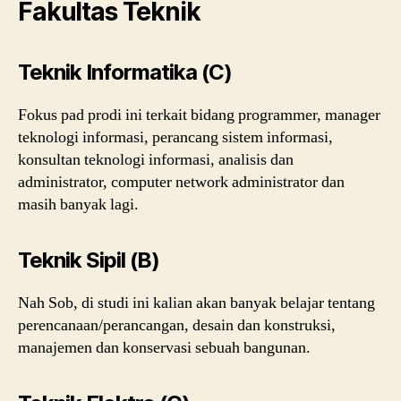
Fakultas Teknik
Teknik Informatika (C)
Fokus pad prodi ini terkait bidang programmer, manager
teknologi informasi, perancang sistem informasi,
konsultan teknologi informasi, analisis dan
administrator, computer network administrator dan
masih banyak lagi.
Teknik Sipil (B)
Nah Sob, di studi ini kalian akan banyak belajar tentang
perencanaan/perancangan, desain dan konstruksi,
manajemen dan konservasi sebuah bangunan.