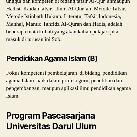
unggul dan kompeten di bidang tafsir Al-Qur’anmaupun
Hadist. Kaidah tafsir, Ulum Al-Qur’an, Metode Tafsir,
Metode Istinbath Hukum, Literatur Tafsir Indonesia,
Manhaj, Mantiq Tahfidz Al-Quran dan Hadis, adalah
beberapa mata kuliah yang akan kalian pelajari jika
masuk di jurusan ini Sob.
Pendidikan Agama Islam (B)
Fokus kompetensi pembelajaran di bidang pendidikan
agama Islam baik dalam profesi guru, penelitian dan
pengembangan, maupun aplikasi ilmu pendidikan agama
Islam.
Program Pascasarjana
Universitas Darul Ulum