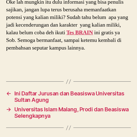
Oke lah mungkin itu dulu informasi yang bisa penulis
sajikan, jangan lupa terus berusaha memanfaatkan
potensi yang kalian miliki? Sudah tahu belum apa yang
jadi kecenderungan dan karakter yang kalian miliki,
kalau belum coba deh ikuti
Tes BRAIN
ini gratis ya
Sob. Semoga bermanfaat, sampai ketemu kembali di
pembahsan seputar kampus lainnya.
←
Ini Daftar Jurusan dan Beasiswa Universitas
Sultan Agung
→
Universitas Islam Malang, Prodi dan Beasiswa
Selengkapnya