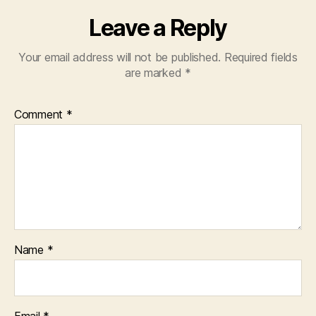
Leave a Reply
Your email address will not be published.
Required fields
are marked
*
Comment
*
Name
*