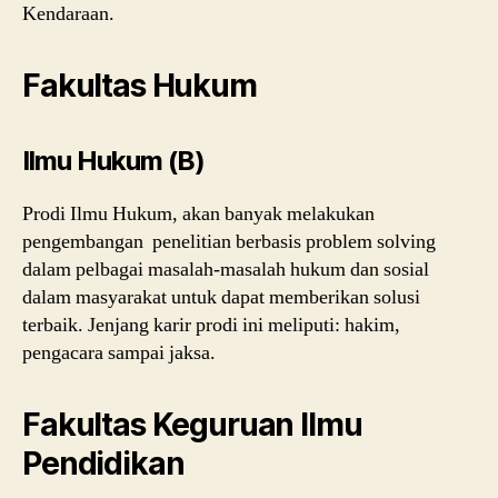
Kendaraan.
Fakultas Hukum
Ilmu Hukum (B)
Prodi Ilmu Hukum, akan banyak melakukan
pengembangan penelitian berbasis problem solving
dalam pelbagai masalah-masalah hukum dan sosial
dalam masyarakat untuk dapat memberikan solusi
terbaik. Jenjang karir prodi ini meliputi: hakim,
pengacara sampai jaksa.
Fakultas Keguruan Ilmu
Pendidikan