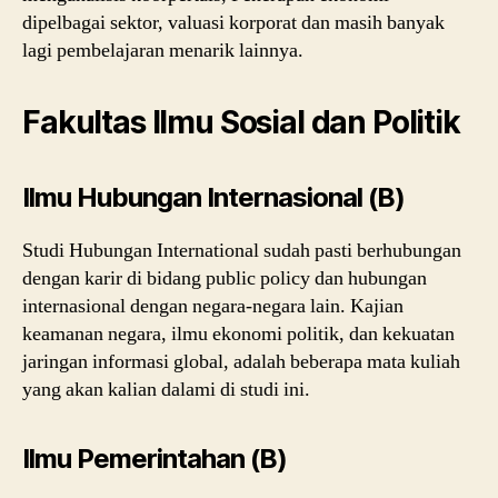
dipelbagai sektor, valuasi korporat dan masih banyak
lagi pembelajaran menarik lainnya.
Fakultas Ilmu Sosial dan Politik
Ilmu Hubungan Internasional (B)
Studi Hubungan International sudah pasti berhubungan
dengan karir di bidang public policy dan hubungan
internasional dengan negara-negara lain. Kajian
keamanan negara, ilmu ekonomi politik, dan kekuatan
jaringan informasi global, adalah beberapa mata kuliah
yang akan kalian dalami di studi ini.
Ilmu Pemerintahan (B)