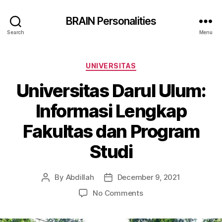
BRAIN Personalities
Search
Menu
Categories
UNIVERSITAS
Universitas Darul Ulum:
Informasi Lengkap
Fakultas dan Program
Studi
By
Abdillah
December 9, 2021
Post
Post
author
date
on
No Comments
Universitas
Darul