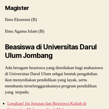
Magister
Ilmu Ekonomi (B)
Ilmu Agama Islam (B)
Beasiswa di Universitas Darul
Ulum Jombang
Ada beragam beasiswa yang disediakan bagi mahasiswa
di Universitas Darul Ulum sebgai bentuk pengabdian
ikut menyediakan pendidikan yang layak, serta
membantu terselenggarakannya program pendidikan
yang terpadu.
Lengkap! Ini Jurusan dan Beasiswa Kuliah di