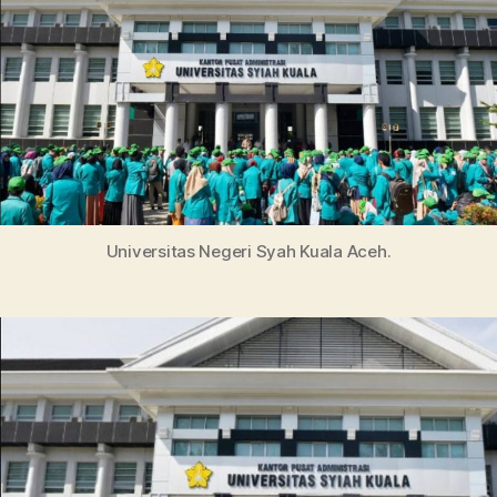
Unggulan
di
Barat
Provinsi
Indonesia
Universitas Negeri Syah Kuala Aceh.