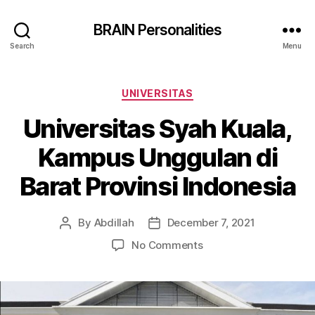
BRAIN Personalities
Search
Menu
Categories
UNIVERSITAS
Universitas Syah Kuala,
Kampus Unggulan di
Barat Provinsi Indonesia
By
Abdillah
December 7, 2021
Post
Post
author
date
on
No Comments
Universitas
Syah
Kuala,
Kampus