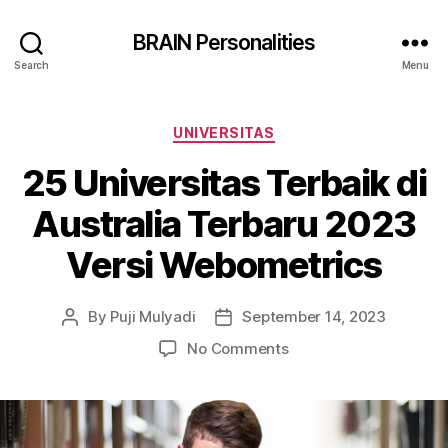
BRAIN Personalities
Search
Menu
Categories
UNIVERSITAS
25 Universitas Terbaik di
Australia Terbaru 2023
Versi Webometrics
By
Puji Mulyadi
September 14, 2023
Post
Post
author
date
on
No Comments
25
Universitas
Terbaik
di