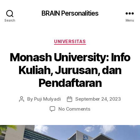
BRAIN Personalities
Search
Menu
Categories
UNIVERSITAS
Monash University: Info
Kuliah, Jurusan, dan
Pendaftaran
By
Puji Mulyadi
September 24, 2023
Post
Post
author
date
on
No Comments
Monash
University:
Info
Kuliah,