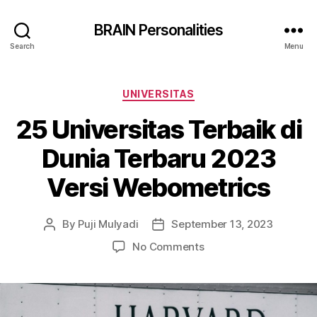
BRAIN Personalities
Search
Menu
Categories
UNIVERSITAS
25 Universitas Terbaik di
Dunia Terbaru 2023
Versi Webometrics
By
Puji Mulyadi
September 13, 2023
Post
Post
author
date
on
No Comments
25
Universitas
Terbaik
di