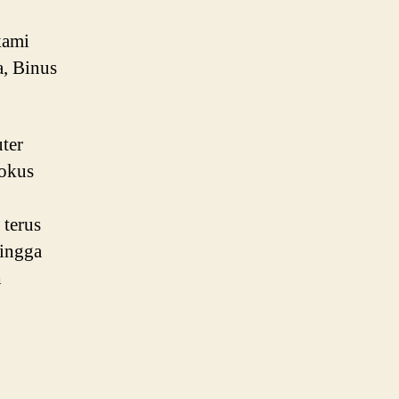
kami
a, Binus
ter
fokus
 terus
ingga
h