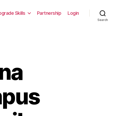
pgrade Skills
Partnership
Login
Search
ina
mpus