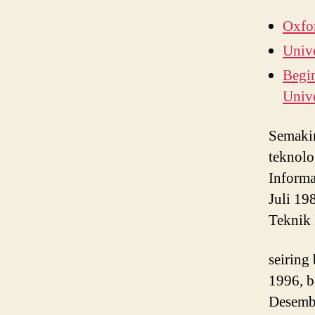
Oxfor
Unive
Begin
Unive
Semakin
teknolo
Informa
Juli 19
Teknik 
seiring
1996, b
Desemb