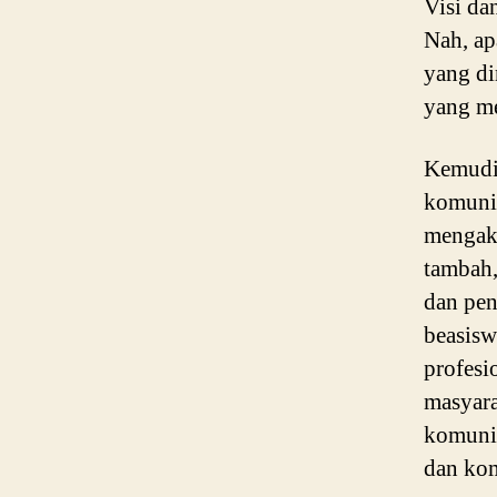
Visi da
Nah, ap
yang di
yang me
Kemudia
komunit
mengaku
tambah,
dan pen
beasisw
profesi
masyara
komunit
dan kom