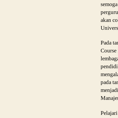
semoga 
perguru
akan co
Univers
Pada t
Course 
lembaga
pendidi
mengal
pada ta
menjad
Manajem
Pelajari