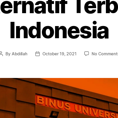
ernatif Ter
Indonesia
By
Abdillah
October 19, 2021
No Comment
Post
Post
author
date