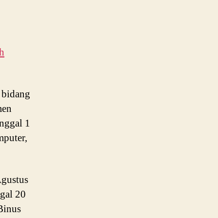
h
 bidang
men
nggal 1
mputer,
Agustus
ggal 20
Binus