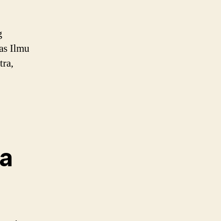
g
as Ilmu
tra,
na