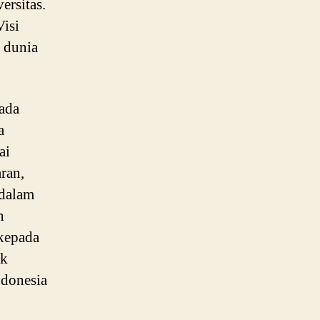
ersitas.
Visi
s dunia
ada
a
ai
ran,
 dalam
n
kepada
uk
ndonesia