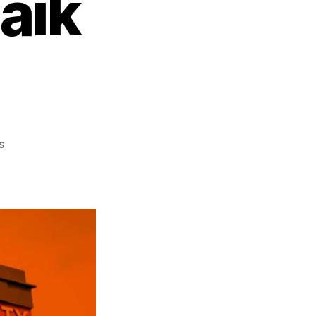
baik
on
s
Universitas
Bina
Nusantara,
Kampus
Alternatif
Terbaik
Indonesia