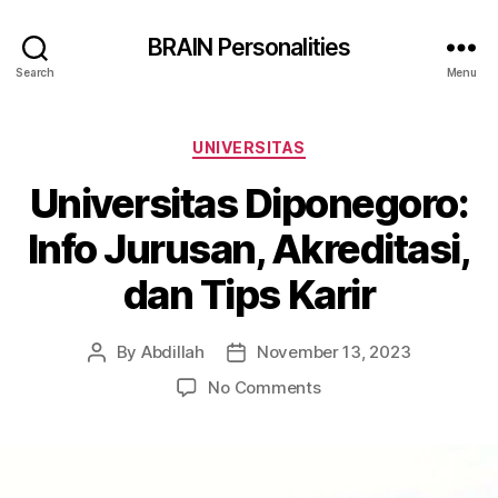
BRAIN Personalities
Search
Menu
Categories
UNIVERSITAS
Universitas Diponegoro:
Info Jurusan, Akreditasi,
dan Tips Karir
By
Abdillah
November 13, 2023
Post
Post
author
date
on
No Comments
Universitas
Diponegoro:
Info
Jurusan,