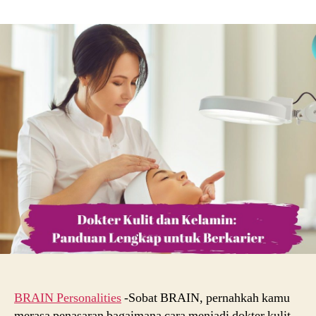
Panduan
Karier
Menjadi
Dokter
Kulit
dan
Kelamin:
Tugas,
Peran,
Pendidikan,
dan
Kampus
Terbaik
di
Indonesia
BRAIN Personalities
-Sobat BRAIN, pernahkah kamu
merasa penasaran bagaimana cara menjadi dokter kulit