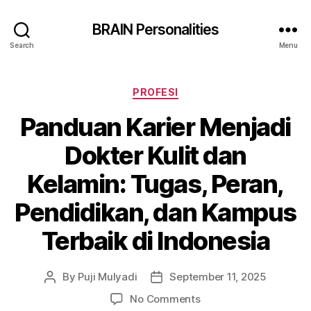
BRAIN Personalities
Search
Menu
Categories
PROFESI
Panduan Karier Menjadi
Dokter Kulit dan
Kelamin: Tugas, Peran,
Pendidikan, dan Kampus
Terbaik di Indonesia
By
Puji Mulyadi
September 11, 2025
Post
Post
author
date
on
No Comments