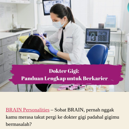
Definisi,
Tugas,
Pendidikan,
dan
Rekomendasi
Kampus
Terbaik
BRAIN Personalities
– Sobat BRAIN, pernah nggak
kamu merasa takut pergi ke dokter gigi padahal gigimu
bermasalah?