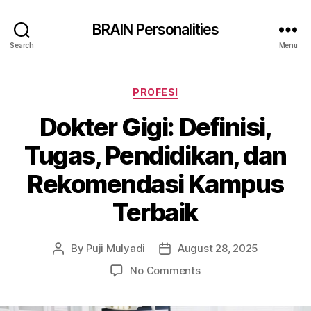
BRAIN Personalities
Search
Menu
Categories
PROFESI
Dokter Gigi: Definisi,
Tugas, Pendidikan, dan
Rekomendasi Kampus
Terbaik
By
Puji Mulyadi
August 28, 2025
Post
Post
author
date
on
No Comments
Dokter
Gigi: