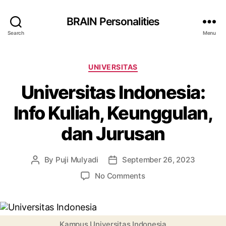
BRAIN Personalities
Search
Menu
Categories
UNIVERSITAS
Universitas Indonesia:
Info Kuliah, Keunggulan,
dan Jurusan
By
Puji Mulyadi
September 26, 2023
Post
Post
author
date
on
No Comments
Universitas
Indonesia:
Info
Kuliah,
Kampus Universitas Indonesia