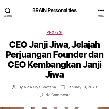
BRAIN Personalities
Search
Menu
Categories
PROFESI
CEO Janji Jiwa, Jelajah
Perjuangan Founder dan
CEO Kembangkan Janji
Jiwa
By
Nida Ulya Shofana
January 31, 2023
Post
Post
author
date
on
No Comments
CEO
Janji