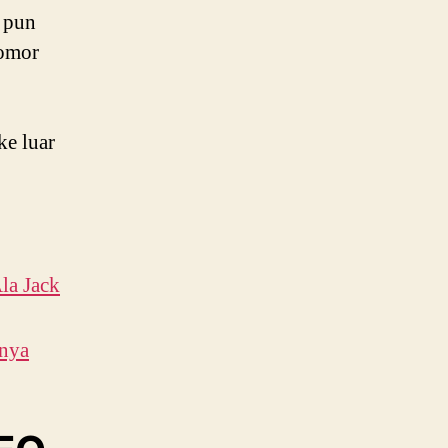
a pun
nomor
ke luar
la Jack
nnya