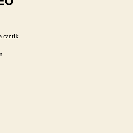
CEO
a cantik
an