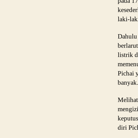
pada 17
keseder
laki-la
Dahulu 
berlaru
listrik
memenu
Pichai 
banyak
Melihat
mengizi
keputus
diri Pic