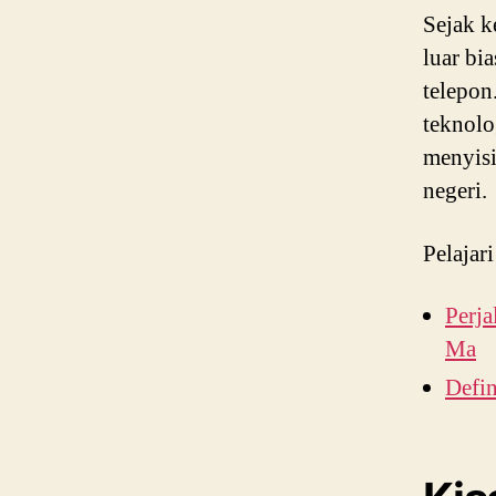
Sejak k
luar bi
telepon
teknolo
menyisi
negeri.
Pelajari
Perj
Ma
Defin