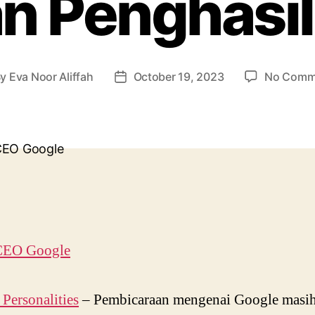
n Penghasi
By
Eva Noor Aliffah
October 19, 2023
No Comm
t
Post
hor
date
ersonalities
–
Pembicaraan mengenai Google masi