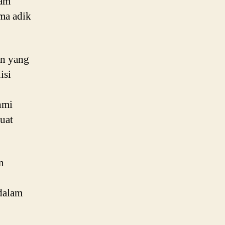
lam
ama adik
an yang
isi
hmi
uat
n
 dalam