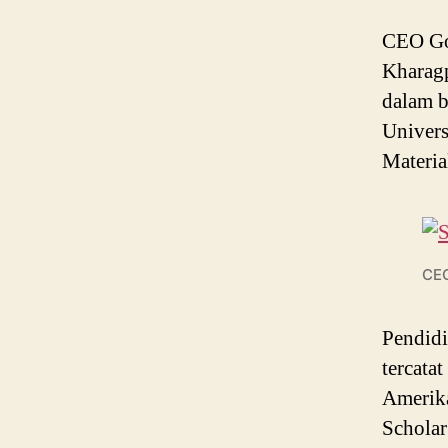
CEO Goo
Kharagp
dalam b
Univers
Materia
CEO
Pendidi
tercata
Amerika
Scholar