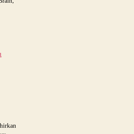
Brain,
u
hirkan