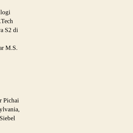
logi
B.Tech
a S2 di
lar M.S.
r Pichai
ylvania,
Siebel