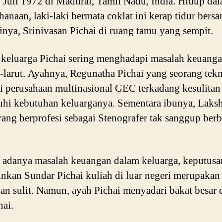
 Juli 1972 di Madurai, Tamil Nadu, India. Hidup da
hanaan, laki-laki bermata coklat ini kerap tidur bers
kinya, Srinivasan Pichai di ruang tamu yang sempit.
keluarga Pichai sering menghadapi masalah keuang
t-larut. Ayahnya, Regunatha Pichai yang seorang tekn
 di perusahaan multinasional GEC terkadang kesulitan
hi kebutuhan keluarganya. Sementara ibunya, Laks
yang berprofesi sebagai Stenografer tak sanggup berb
.
 adanya masalah keuangan dalam keluarga, keputusa
nkan Sundar Pichai kuliah di luar negeri merupakan
an sulit. Namun, ayah Pichai menyadari bakat besar
hai.