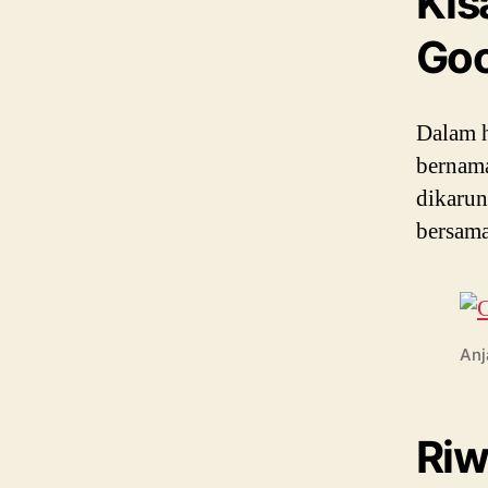
Kis
Goo
Dalam h
bernama
dikarun
bersama
Anj
Riw