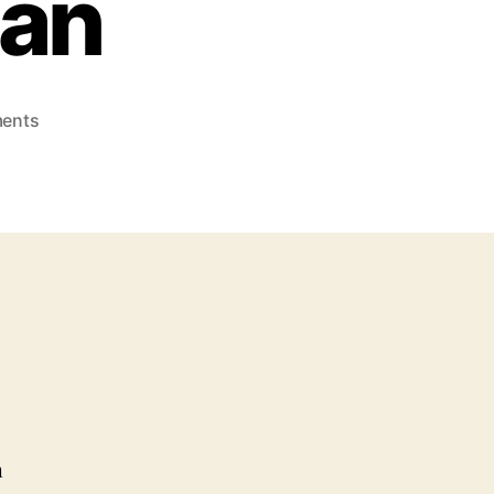
lan
on
ents
CEO
Google,
Sundar
Pichai:
Kehidupan,
Karir,
dan
Penghasilan
h