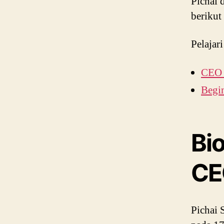
Pichai 
berikut
Pelajari
CEO 
Begi
Bio
CE
Pichai 