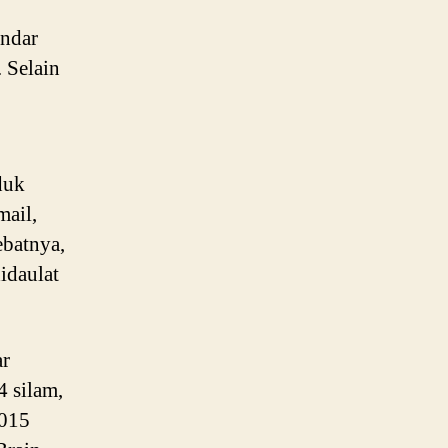
undar
 Selain
duk
mail,
ebatnya,
idaulat
ar
4 silam,
2015