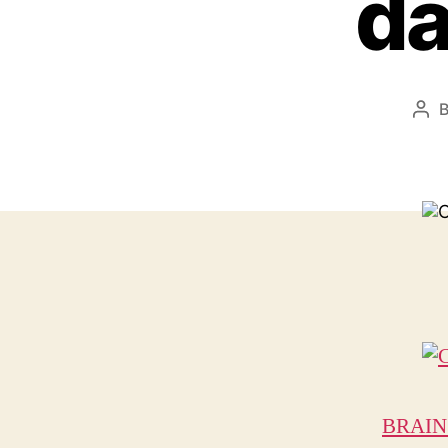
da
Pos
aut
BRAIN P