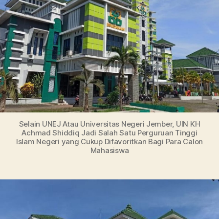
Jur
Hi
Be
Selain UNEJ Atau Universitas Negeri Jember, UIN KH
Achmad Shiddiq Jadi Salah Satu Perguruan Tinggi
Islam Negeri yang Cukup Difavoritkan Bagi Para Calon
Mahasiswa