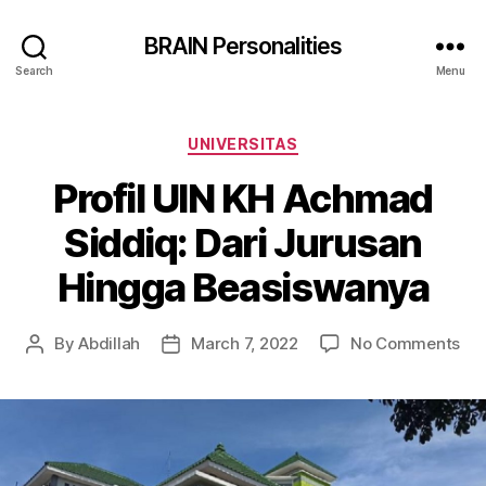
BRAIN Personalities
Search
Menu
Categories
UNIVERSITAS
Profil UIN KH Achmad
Siddiq: Dari Jurusan
Hingga Beasiswanya
on
By
Abdillah
March 7, 2022
No Comments
Post
Post
Prof
author
date
UI
KH
Ac
Sid
Dar