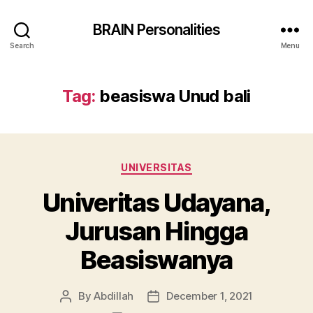
BRAIN Personalities
Search
Menu
Tag:
beasiswa Unud bali
Categories
UNIVERSITAS
Univeritas Udayana,
Jurusan Hingga
Beasiswanya
By
Abdillah
December 1, 2021
Post
Post
author
date