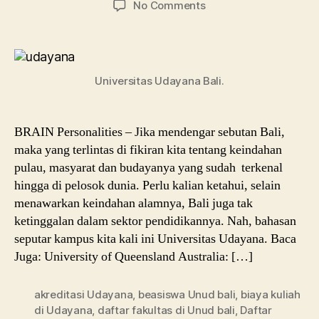
on
No Comments
Univeritas
Udayana,
Jurusan
Hingga
Universitas Udayana Bali.
Beasiswanya
BRAIN Personalities – Jika mendengar sebutan Bali,
maka yang terlintas di fikiran kita tentang keindahan
pulau, masyarat dan budayanya yang sudah terkenal
hingga di pelosok dunia. Perlu kalian ketahui, selain
menawarkan keindahan alamnya, Bali juga tak
ketinggalan dalam sektor pendidikannya. Nah, bahasan
seputar kampus kita kali ini Universitas Udayana. Baca
Juga: University of Queensland Australia: […]
akreditasi Udayana
,
beasiswa Unud bali
,
biaya kuliah
di Udayana
,
daftar fakultas di Unud bali
,
Daftar