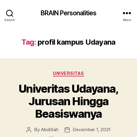
BRAIN Personalities
Search
Menu
Tag:
profil kampus Udayana
Categories
UNIVERSITAS
Univeritas Udayana,
Jurusan Hingga
Beasiswanya
By
Abdillah
December 1, 2021
Post
Post
author
date