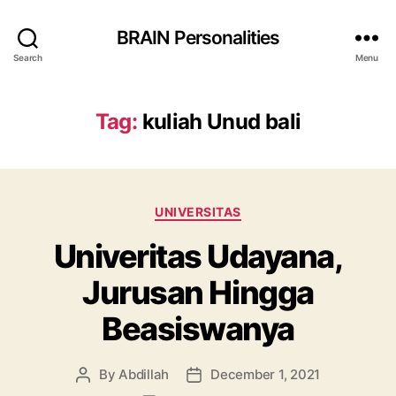
BRAIN Personalities
Search
Menu
Tag:
kuliah Unud bali
Categories
UNIVERSITAS
Univeritas Udayana,
Jurusan Hingga
Beasiswanya
By
Abdillah
December 1, 2021
Post
Post
author
date