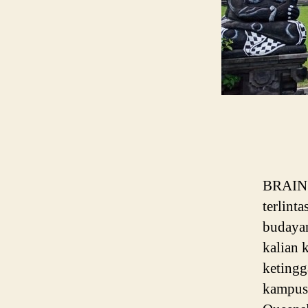
BRAIN P
terlint
budayan
kalian 
ketingg
kampus 