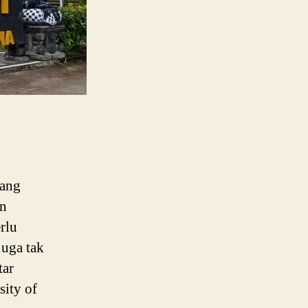
yang
an
rlu
juga tak
tar
sity of