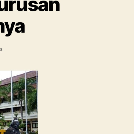
Jurusan
nya
on
s
Univeritas
Udayana,
Jurusan
Hingga
Beasiswanya