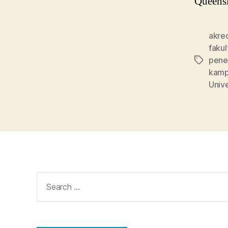
Queensl
akre
fakul
pene
Tags
kamp
Univ
Search
for: