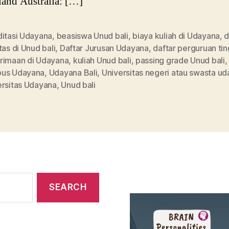
and Australia: […]
ditasi Udayana
,
beasiswa Unud bali
,
biaya kuliah di Udayana
,
d
tas di Unud bali
,
Daftar Jurusan Udayana
,
daftar perguruan tin
rimaan di Udayana
,
kuliah Unud bali
,
passing grade Unud bali
us Udayana
,
Udayana Bali
,
Universitas negeri atau swasta u
ersitas Udayana
,
Unud bali