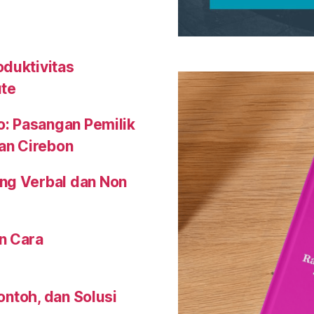
oduktivitas
ute
o: Pasangan Pemilik
an Cirebon
ng Verbal dan Non
n Cara
Contoh, dan Solusi