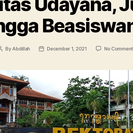
itas Udayana, 
ngga Beasiswa
By
Abdillah
December 1, 2021
No Comment
Post
Post
author
date