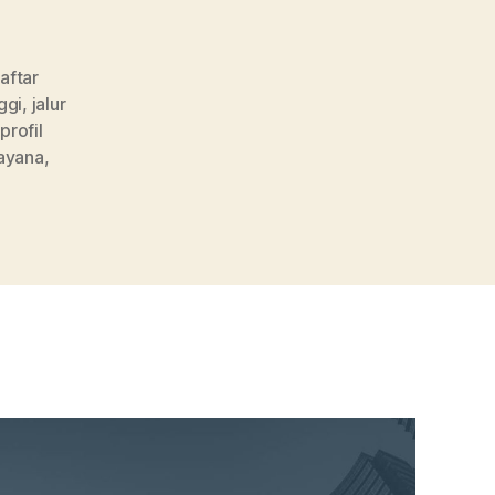
aftar
ggi
,
jalur
,
profil
dayana
,