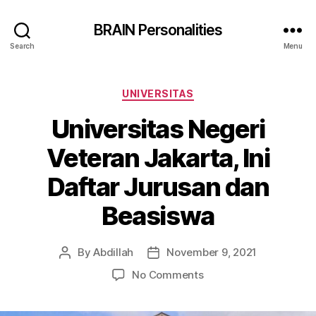
BRAIN Personalities
Search
Menu
Categories
UNIVERSITAS
Universitas Negeri
Veteran Jakarta, Ini
Daftar Jurusan dan
Beasiswa
By
Abdillah
November 9, 2021
Post
Post
author
date
on
No Comments
Universitas
Negeri