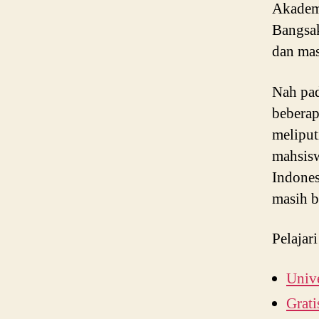
Akadem
Bangsa
dan mas
Nah pad
beberap
meliput
mahsis
Indones
masih b
Pelajari
Unive
Grat