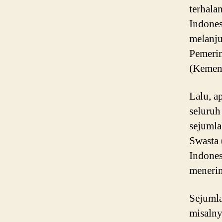
terhala
Indones
melanju
Pemerin
(Kemen
Lalu, a
seluruh
sejumla
Swasta 
Indones
menerim
Sejuml
misaln