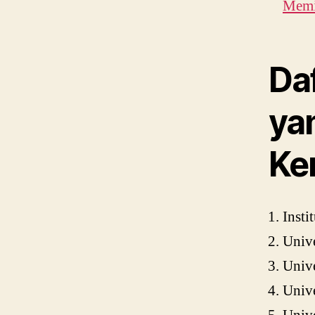
Memi
Da
ya
Ke
Insti
Unive
Unive
Univ