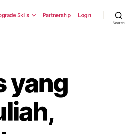
pgrade Skills
Partnership
Login
Search
s yang
liah,