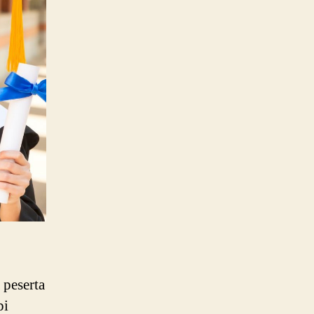
 peserta
pi