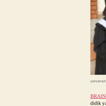
universi
BRAIN P
didik y