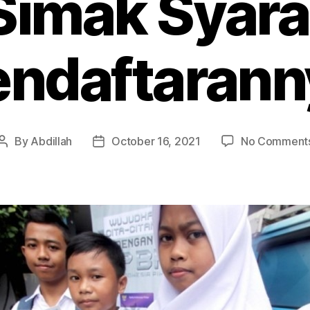
Simak Syara
endaftarann
By
Abdillah
October 16, 2021
No Comment
Post
Post
author
date