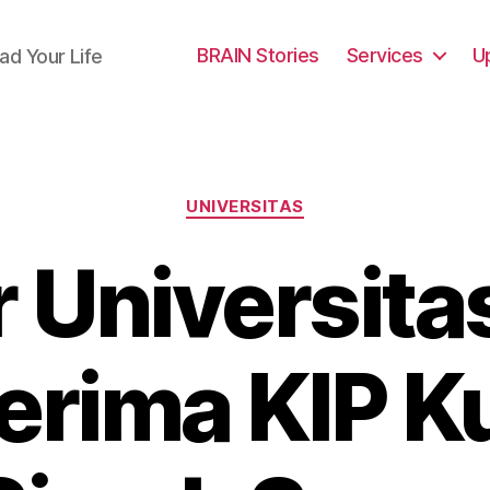
BRAIN Stories
Services
U
ad Your Life
Categories
UNIVERSITAS
r Universita
rima KIP Ku