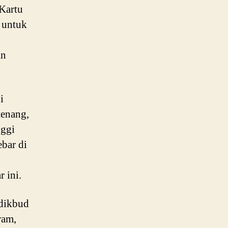
Kartu
 untuk
an
i
tenang,
nggi
bar di
 ini.
dikbud
ram,