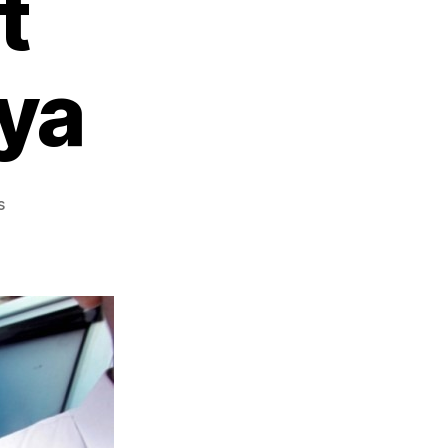
t
ya
on
s
Daftar
Universitas
yang
Menerima
KIP
Kuliah,
Simak
Syarat
Pendaftarannya