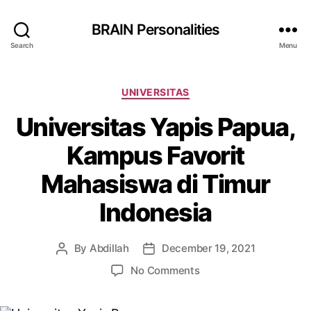
BRAIN Personalities
Search
Menu
Categories
UNIVERSITAS
Universitas Yapis Papua,
Kampus Favorit
Mahasiswa di Timur
Indonesia
By
Abdillah
December 19, 2021
Post
Post
author
date
on
No Comments
Universitas
Yapis