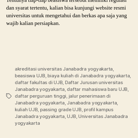
Tentunya tiap-tiap beasiswa tersebut memiliki regulasi
dan syarat tertentu, kalian bisa kunjungi website resmi
universitas untuk mengetahui dan berkas apa saja yang
wajib kalian persiapkan.
akreditasi universitas Janabadra yogyakarta
,
beasiswa UJB
,
biaya kuliah di Janabadra yogyakarta
,
daftar fakultas di UJB
,
Daftar Jurusan universitas
Janabadra yogyakarta
,
daftar mahasiswa baru UJB
,
daftar perguruan tinggi
,
jalur penerimaan di
Tags
Janabadra yogyakarta
,
Janabadra yogyakarta
,
kuliah UJB
,
passing grade UJB
,
profil kampus
Janabadra yogyakarta
,
UJB
,
Universitas Janabadra
yogyakarta