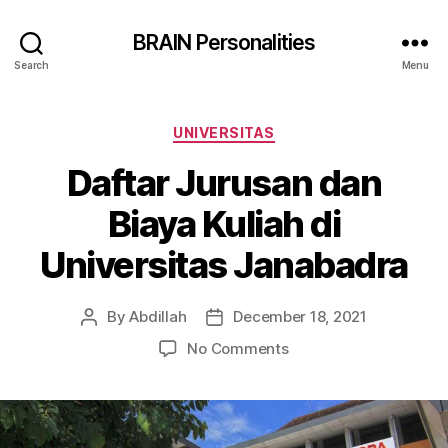
BRAIN Personalities
Search
Menu
Categories
UNIVERSITAS
Daftar Jurusan dan
Biaya Kuliah di
Universitas Janabadra
By
Abdillah
December 18, 2021
Post
Post
author
date
on
No Comments
Daftar
Jurusan
dan
Biaya