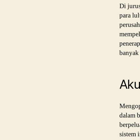
Di jur
para lu
perusah
mempela
penerap
banyak 
Aku
Mengop
dalam b
berpelu
sistem 