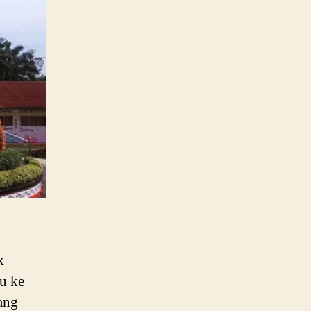
k
lu ke
ang