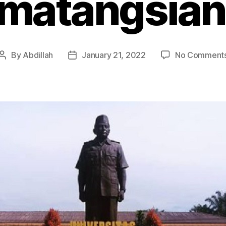
matangsian
By
Abdillah
January 21, 2022
No Comment
Post
Post
author
date