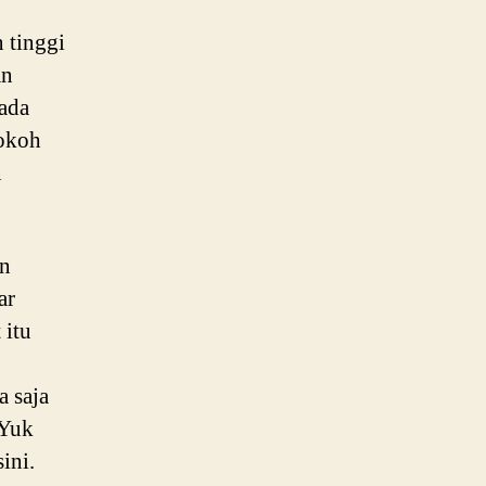
 tinggi
an
ada
tokoh
n
an
ar
 itu
 saja
 Yuk
ini.