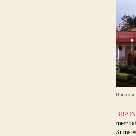
Universi
BRAIN P
membaha
Sumater