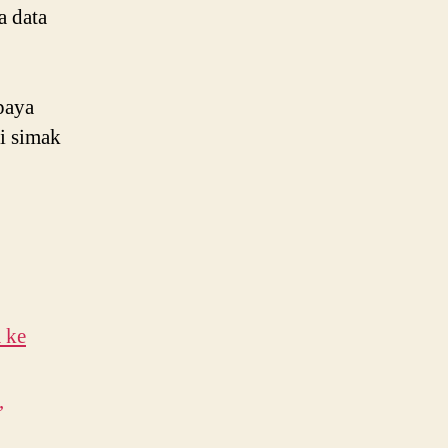
a data
i
paya
ri simak
 ke
,