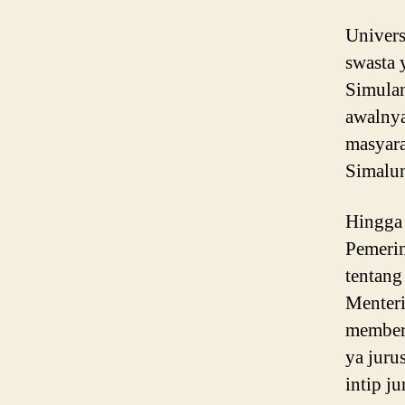
Univers
swasta 
Simulan
awalnya
masyara
Simalun
Hingga 
Pemerin
tentang
Menteri
memberi
ya juru
intip ju