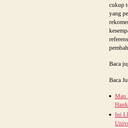
cukup t
yang pe
rekomen
kesempa
referen
pembah
Baca ju
Baca Ju
Mau 
Hanku
Ini L
Univ