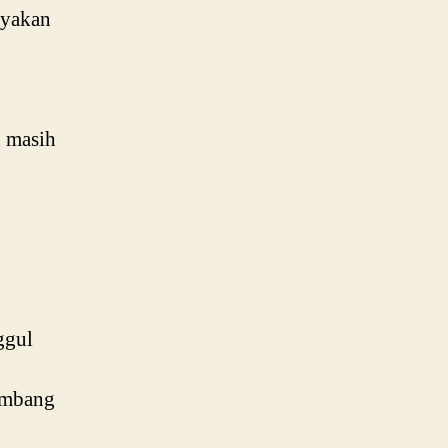
ayakan
n masih
ggul
gembang