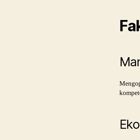
Fa
Man
Mengopt
kompete
Eko