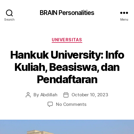
BRAIN Personalities
Search
Menu
Categories
UNIVERSITAS
Hankuk University: Info
Kuliah, Beasiswa, dan
Pendaftaran
By
Abdillah
October 10, 2023
Post
Post
author
date
on
No Comments
Hankuk
University:
Info
Kuliah,