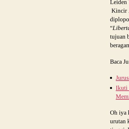
Leiden 
Kincir 
diplopo
“
Libert
tujuan
beragam
Baca Ju
Jurus
Ikut
Memi
Oh iya 
urutan 