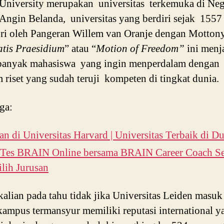
University merupakan universitas terkemuka di Neg
Angin Belanda, universitas yang berdiri sejak 1557
ri oleh Pangeran Willem van Oranje dengan Motton
atis Praesidium
” atau “
Motion of Freedom”
ini menj
 banyak mahasiswa yang ingin menperdalam dengan
 riset yang sudah teruji kompeten di tingkat dunia.
ga:
an di Universitas Harvard | Universitas Terbaik di D
i Tes BRAIN Online bersama BRAIN Career Coach S
lih Jurusan
kalian pada tahu tidak jika Universitas Leiden masu
kampus termansyur memiliki reputasi international y