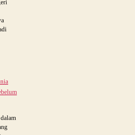
eri
ya
adi
unia
ebelum
k dalam
ang