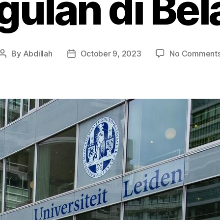
ulan di Be
By
Abdillah
October 9, 2023
No Comment
Post
Post
author
date