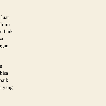
 luar
i ini
terbaik
sa
engan
an
bisa
baik
an yang