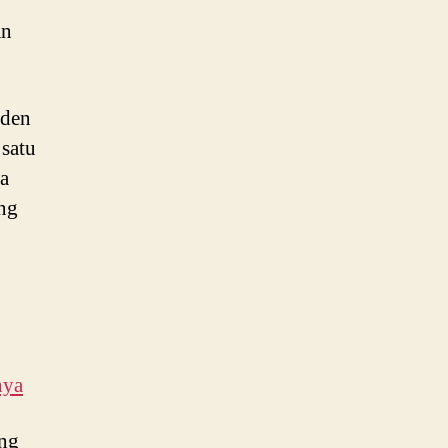
an
iden
 satu
a
ang
nya
ing