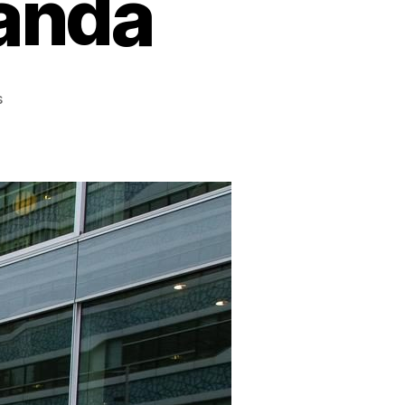
landa
on
s
Leiden
University,
Kampus
Dengan
Studi
Unggulan
di
Belanda