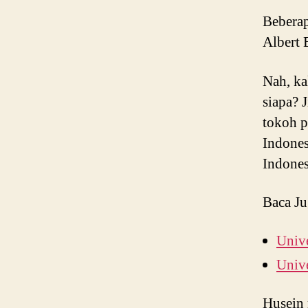
Beberap
Albert 
Nah, ka
siapa? 
tokoh 
Indones
Indones
Baca Ju
Unive
Unive
Husein 