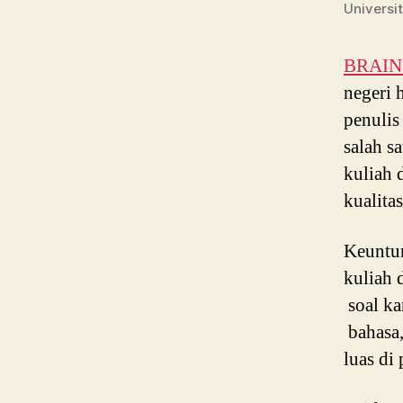
Universi
BRAIN P
negeri 
penulis
salah s
kuliah 
kualitas
Keuntun
kuliah 
soal ka
bahasa,
luas di