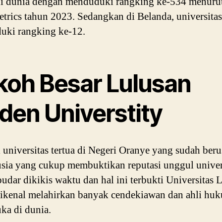
di dunia dengan menduduki rangking ke-534 menuru
rics tahun 2023. Sedangkan di Belanda, universitas
uki rangking ke-12.
koh Besar Lulusan
den Universtity
 universitas tertua di Negeri Oranye yang sudah beru
usia yang cukup membuktikan reputasi unggul univer
 pudar dikikis waktu dan hal ini terbukti Universitas 
ikenal melahirkan banyak cendekiawan dan ahli hu
ka di dunia.