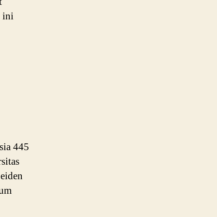
t
 ini
sia 445
sitas
Leiden
kum