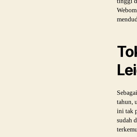
tinggi 
Webomet
mendud
To
Lei
Sebagai
tahun, 
ini tak
sudah d
terkemu