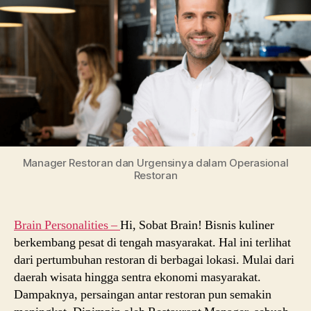
Description
dalam
Operasional
Restoran
Manager Restoran dan Urgensinya dalam Operasional
Restoran
Brain Personalities –
Hi, Sobat Brain! Bisnis kuliner
berkembang pesat di tengah masyarakat. Hal ini terlihat
dari pertumbuhan restoran di berbagai lokasi. Mulai dari
daerah wisata hingga sentra ekonomi masyarakat.
Dampaknya, persaingan antar restoran pun semakin