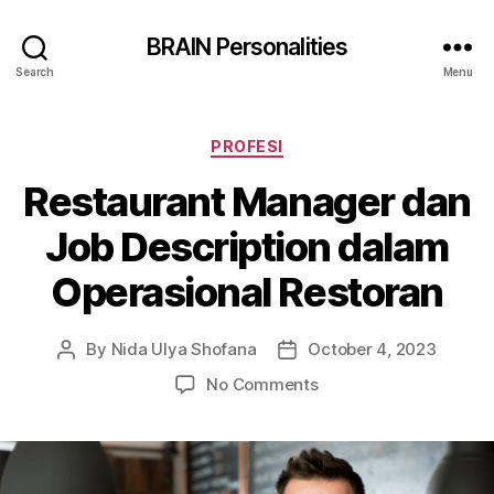
BRAIN Personalities
Search
Menu
Categories
PROFESI
Restaurant Manager dan
Job Description dalam
Operasional Restoran
By
Nida Ulya Shofana
October 4, 2023
Post
Post
author
date
on
No Comments
Restaurant
Manager
dan
Job