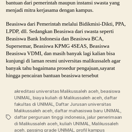
bantuan dari pemerintah maupun instansi swasta yang
menjadi mitra kerjasama dengan kampus.
Beasiswa dari Pemerintah melalui Bidikmisi-Dikti, PPA,
LPDP, dll. Sedangkan Beasiswa dari swasta seperti
Beasiswa Bank Indonesia dan Beasiswa BCA,
Supersemar, Beasiswa KPMG 4SEAS, Beasiswa
Beasiswa VDMI, dan masih banyak lagi kalian bisa
kunjungi di laman resmi universitas malikussaleh agar
banyak tahu bagaimana prosedur pengajuan,sayarat
hingga pencairan bantuan beasiswa tersebut
akreditasi universitas Malikussaleh aceh
,
beasiswa
UNIMAL
,
biaya kuliah di Malikussaleh aceh
,
daftar
fakultas di UNIMAL
,
Daftar Jurusan universitas
Malikussaleh aceh
,
daftar mahasiswa baru UNIMAL
,
daftar perguruan tinggi indonesia
,
jalur penerimaan
Tags
di Malikussaleh aceh
,
kuliah UNIMAL
,
Malikussaleh
aceh
,
passing grade UNIMAL
,
profil kampus