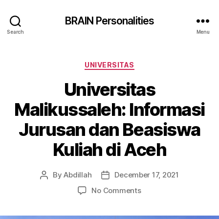
BRAIN Personalities
Search
Menu
Categories
UNIVERSITAS
Universitas
Malikussaleh: Informasi
Jurusan dan Beasiswa
Kuliah di Aceh
By
Abdillah
December 17, 2021
Post
Post
author
date
on
No Comments
Universitas
Malikussaleh: