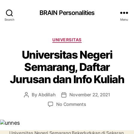
BRAIN Personalities
Search
Menu
Categories
UNIVERSITAS
Universitas Negeri
Semarang, Daftar
Jurusan dan Info Kuliah
By
Abdillah
November 22, 2021
Post
Post
author
date
on
No Comments
Universitas
Negeri
Semarang,
Daftar
Universitas Negeri Semarang Bekedudukan di Sekaran,