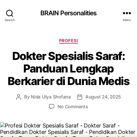
BRAIN Personalities
Search
Menu
Categories
PROFESI
Dokter Spesialis Saraf:
Panduan Lengkap
Berkarier di Dunia Medis
By
Nida Ulya Shofana
August 24, 2025
Post
Post
author
date
on
No Comments
Dokter
Spesialis
Saraf:
Panduan