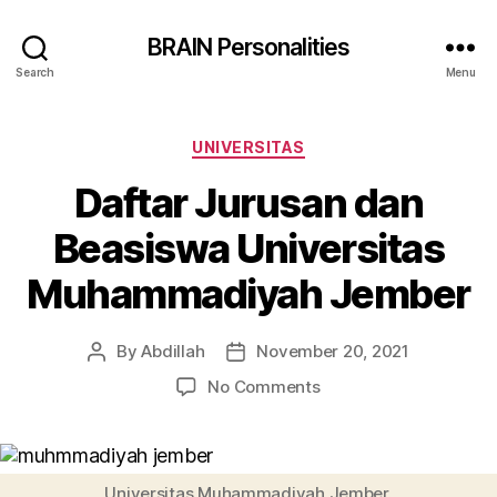
BRAIN Personalities
Search
Menu
Categories
UNIVERSITAS
Daftar Jurusan dan
Beasiswa Universitas
Muhammadiyah Jember
By
Abdillah
November 20, 2021
Post
Post
author
date
on
No Comments
Daftar
Jurusan
dan
Beasiswa
Universitas Muhammadiyah Jember.