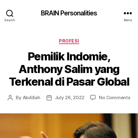
BRAIN Personalities
Search
Menu
Categories
PROFESI
Pemilik Indomie,
Anthony Salim yang
Terkenal di Pasar Global
on
By
Abdillah
July 26, 2022
No Comments
Post
Post
Pem
author
date
Ind
Ant
Sal
ya
Ter