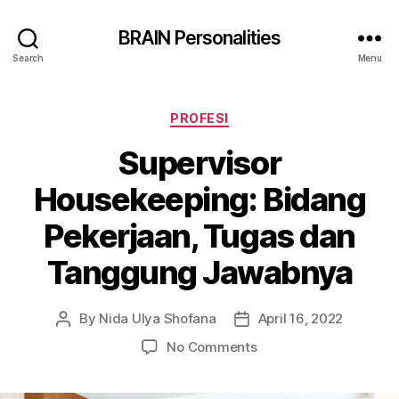
BRAIN Personalities
Search
Menu
Categories
PROFESI
Supervisor
Housekeeping: Bidang
Pekerjaan, Tugas dan
Tanggung Jawabnya
By
Nida Ulya Shofana
April 16, 2022
Post
Post
author
date
on
No Comments
Supervisor
Housekeeping: