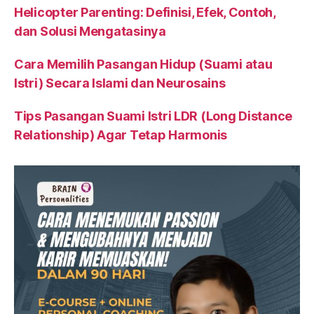
Helicopter Parenting: Definisi, Efek, Contoh,
dan Solusi Mengatasinya
Cara Memilih Pasangan Hidup (Suami atau
Istri) Secara Islami dan Neurosains
Tips Pasangan Suami Istri LDR (Long Distance
Relationship) Agar Tetap Harmonis