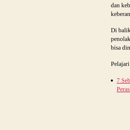
dan keb
keberan
Di bali
penolak
bisa di
Pelajari
7 Se
Pera