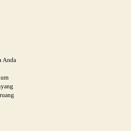
a Anda
elum
nyang
 ruang