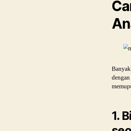
Ca
An
Banyak
dengan 
memupu
1. 
seo