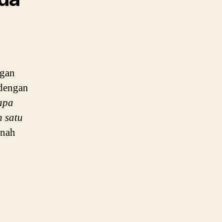
ngan
dengan
apa
 satu
rnah