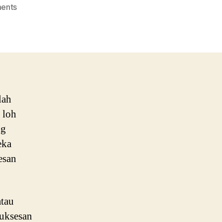
on
ents
Mau
Melatih
Keberanian
Anak?
Inilah
11
Caranya
lah
 loh
ng
eka
esan
atau
suksesan