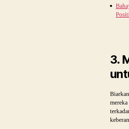
Baha
Posit
3. 
unt
Biarkan
mereka 
terkada
keberan