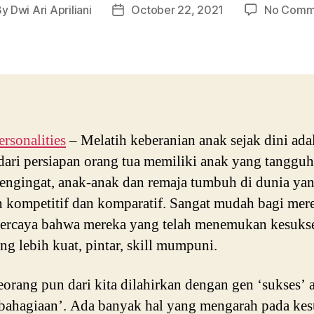
By
Dwi Ari Apriliani
October 22, 2021
No Comm
t
Post
hor
date
ersonalities
– Melatih keberanian anak sejak dini ada
dari persiapan orang tua memiliki anak yang tangguh
ngingat, anak-anak dan remaja tumbuh di dunia ya
 kompetitif dan komparatif. Sangat mudah bagi mer
percaya bahwa mereka yang telah menemukan kesuks
ang lebih kuat, pintar, skill mumpuni.
eorang pun dari kita dilahirkan dengan gen ‘sukses’ 
bahagiaan’. Ada banyak hal yang mengarah pada ke