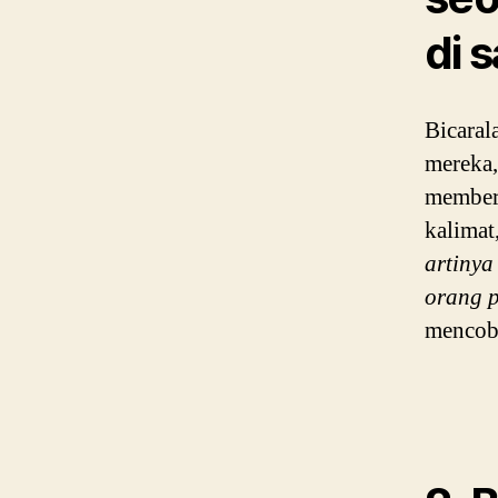
di 
Bicaral
mereka,
member
kalimat
artinya
orang p
mencob