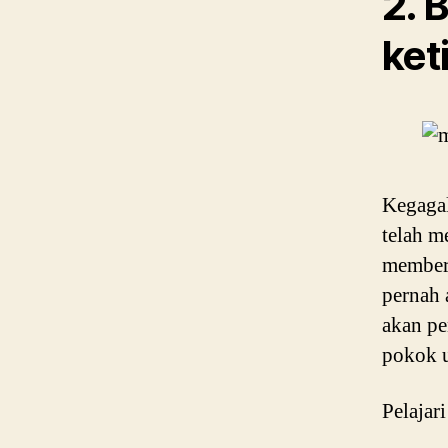
2. 
ket
Kegagal
telah m
memberi
pernah 
akan pe
pokok 
Pelajari