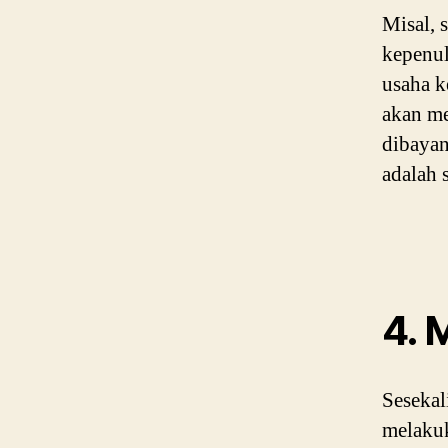
Misal, 
kepenul
usaha k
akan me
dibayan
adalah 
4. 
Sesekal
melakuk