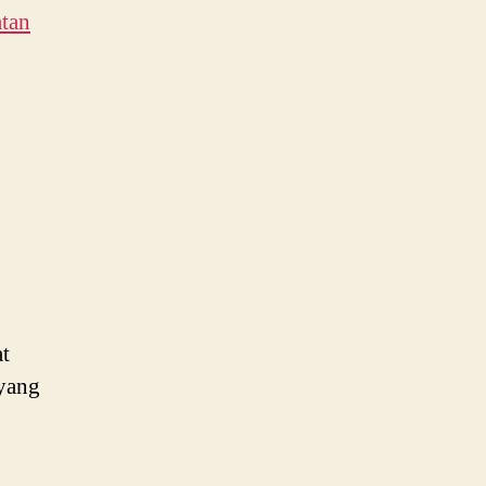
tan
at
 yang