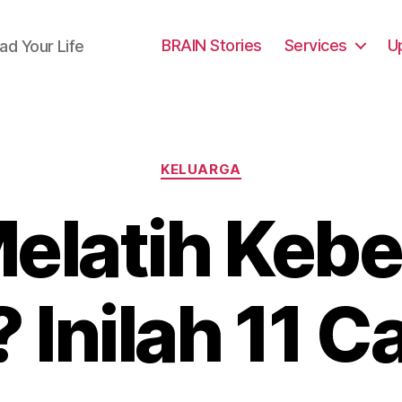
BRAIN Stories
Services
U
ad Your Life
Categories
KELUARGA
elatih Kebe
 Inilah 11 C