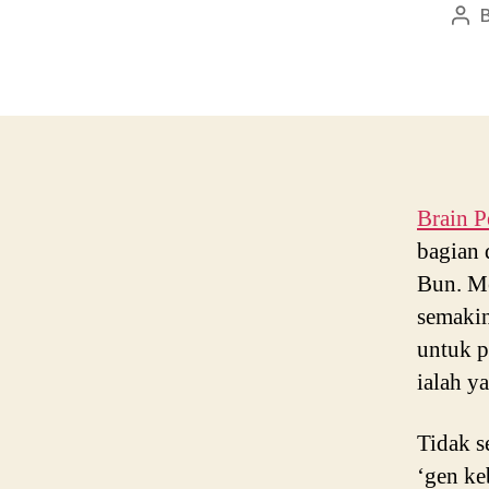
Pos
aut
Brain P
bagian 
Bun. Me
semakin
untuk 
ialah y
Tidak s
‘gen ke