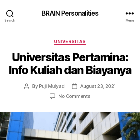
BRAIN Personalities
Search
Menu
Categories
UNIVERSITAS
Universitas Pertamina:
Info Kuliah dan Biayanya
By
Puji Mulyadi
August 23, 2021
Post
Post
author
date
on
No Comments
Universitas
Pertamina:
Info
Kuliah
dan
Biayanya