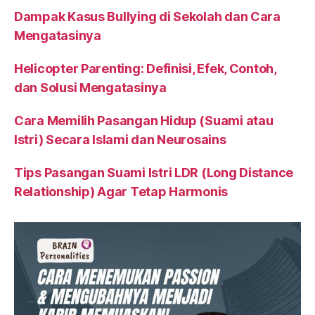
Dampak Kasus Bullying di Sekolah dan Cara
Mengatasinya
Helicopter Parenting: Definisi, Efek, Contoh,
dan Solusi Mengatasinya
Cara Memilih Pasangan Hidup (Suami atau
Istri) Secara Islami dan Neurosains
Tips Pasangan Suami Istri LDR (Long Distance
Relationship) Agar Tetap Harmonis