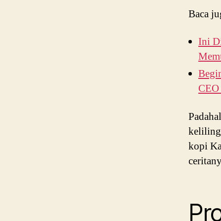
Baca ju
Ini D
Memul
Begin
CEO
Padahal
kelilin
kopi Ka
ceritan
Pr