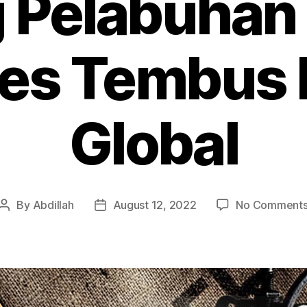
ng Pelabuhan
es Tembus 
Global
By
Abdillah
August 12, 2022
No Comment
Post
Post
author
date