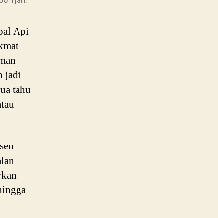
oo Tjan.
al Api
ikmat
uman
 jadi
mua tahu
atau
rsen
alan
rkan
hingga