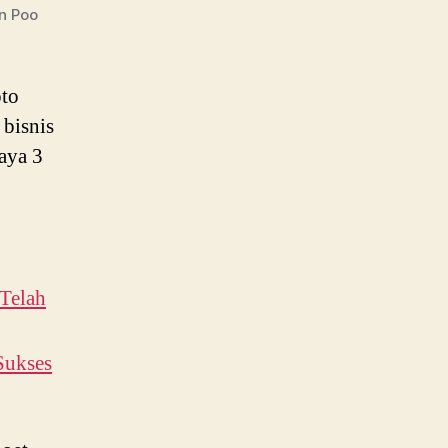
n Poo
to
 bisnis
aya 3
Telah
Sukses