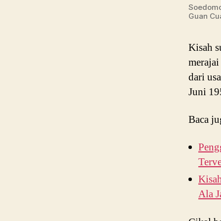
Soedomo 
Guan Cu
Kisah 
merajai
dari us
Juni 19
Baca ju
Peng
Terve
Kisa
Ala 