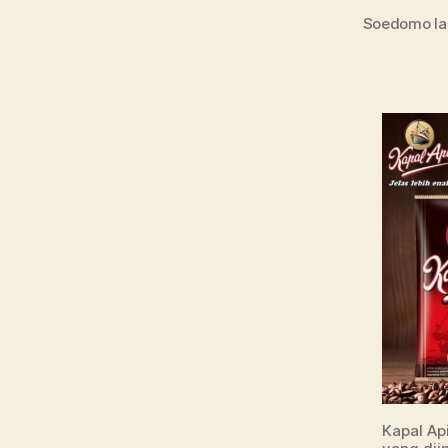
Soedomo lah
Kapal Ap