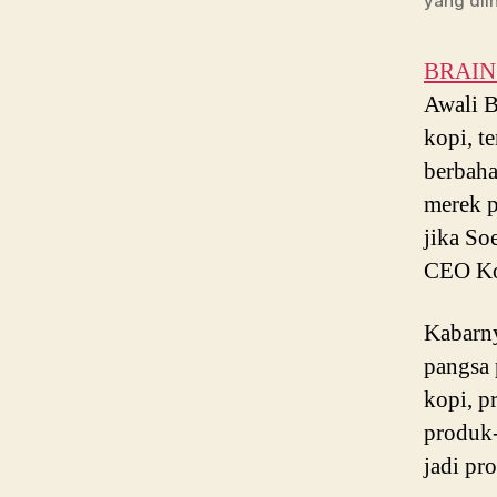
yang dii
BRAIN P
Awali B
kopi, t
berbaha
merek p
jika So
CEO Kop
Kabarny
pangsa 
kopi, p
produk-
jadi pr