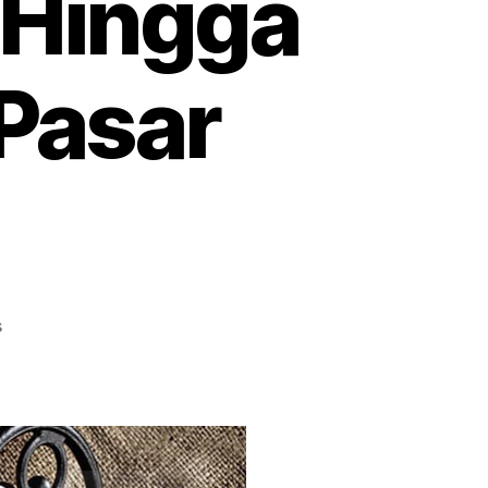
 Hingga
Pasar
on
s
CEO
Kapal
Api
Soedomo
Mergonoto,
Awali