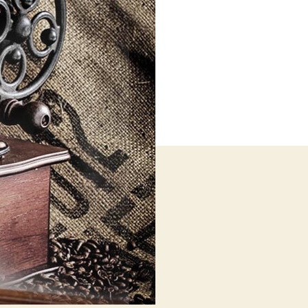
Bisnis
Keliling
Pelabuhan
Hingga
Sukses
Tembus
Pasar
Global