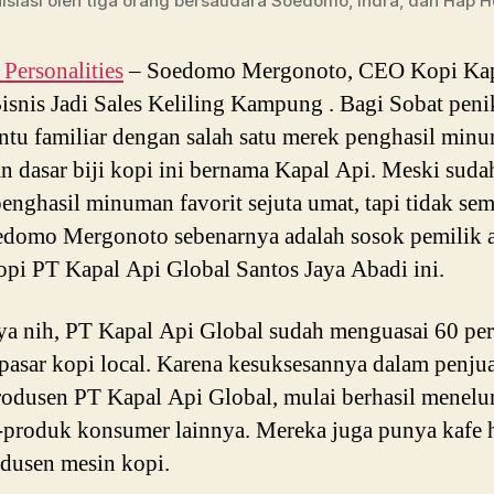
nisiasi oleh tiga orang bersaudara Soedomo, Indra, dan Hap H
ersonalities
– Soedomo Mergonoto, CEO Kopi Kap
isnis Jadi Sales Keliling Kampung . Bagi Sobat pen
entu familiar dengan salah satu merek penghasil min
n dasar biji kopi ini bernama Kapal Api. Meski sudah
enghasil minuman favorit sejuta umat, tapi tidak se
edomo Mergonoto sebenarnya adalah sosok pemilik 
i PT Kapal Api Global Santos Jaya Abadi ini.
a nih, PT Kapal Api Global sudah menguasai 60 pe
pasar kopi local. Karena kesuksesannya dalam penju
rodusen PT Kapal Api Global, mulai berhasil menelu
produk konsumer lainnya. Mereka juga punya kafe 
odusen mesin kopi.