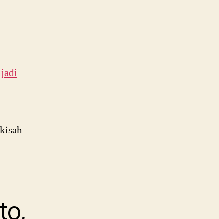
jadi
l
 kisah
to,