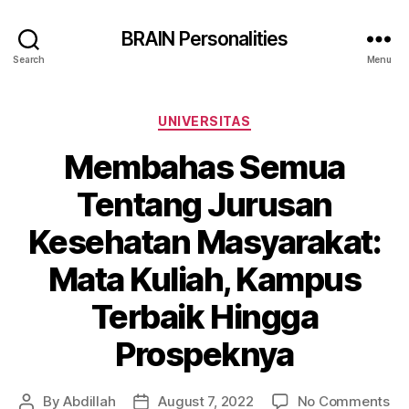
BRAIN Personalities
Search
Menu
Categories
UNIVERSITAS
Membahas Semua
Tentang Jurusan
Kesehatan Masyarakat:
Mata Kuliah, Kampus
Terbaik Hingga
Prospeknya
on
By
Abdillah
August 7, 2022
No Comments
Post
Post