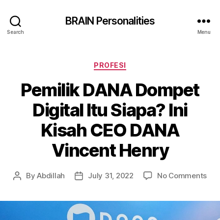
BRAIN Personalities
Search
Menu
Categories
PROFESI
Pemilik DANA Dompet
Digital Itu Siapa? Ini
Kisah CEO DANA
Vincent Henry
on
By
Abdillah
July 31, 2022
No Comments
Post
Post
Pem
author
date
DA
Dom
Digi