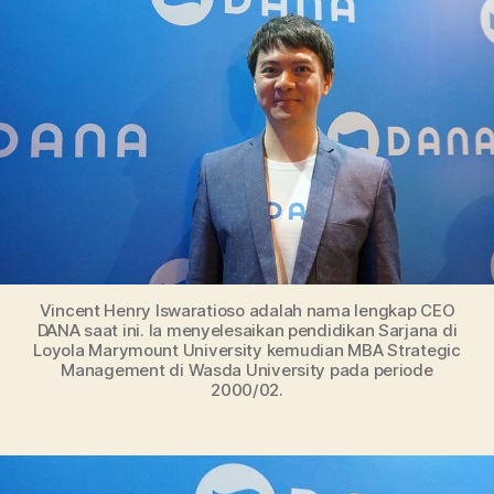
Itu
Sia
Ini
Kis
CE
DA
Vin
Hen
Vincent Henry Iswaratioso adalah nama lengkap CEO
DANA saat ini. Ia menyelesaikan pendidikan Sarjana di
Loyola Marymount University kemudian MBA Strategic
Management di Wasda University pada periode
2000/02.