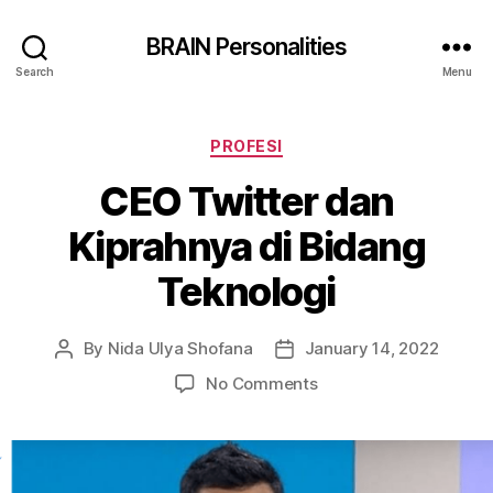
BRAIN Personalities
Search
Menu
Categories
PROFESI
CEO Twitter dan
Kiprahnya di Bidang
Teknologi
By
Nida Ulya Shofana
January 14, 2022
Post
Post
author
date
on
No Comments
CEO
Twitter
dan
Kiprahnya