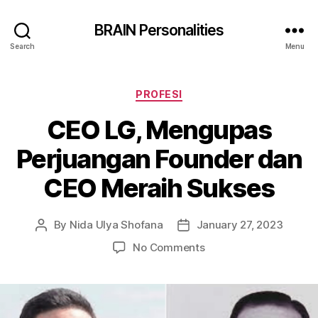
BRAIN Personalities
Search
Menu
Categories
PROFESI
CEO LG, Mengupas
Perjuangan Founder dan
CEO Meraih Sukses
By
Nida Ulya Shofana
January 27, 2023
Post
Post
author
date
on
No Comments
CEO
LG,
Mengupas
Perjuangan