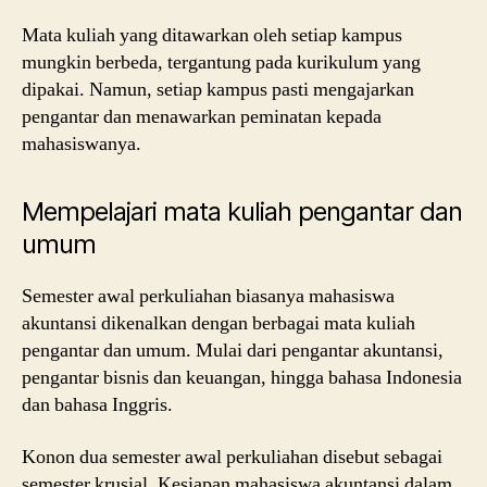
Mata kuliah yang ditawarkan oleh setiap kampus
mungkin berbeda, tergantung pada kurikulum yang
dipakai. Namun, setiap kampus pasti mengajarkan
pengantar dan menawarkan peminatan kepada
mahasiswanya.
Mempelajari mata kuliah pengantar dan
umum
Semester awal perkuliahan biasanya mahasiswa
akuntansi dikenalkan dengan berbagai mata kuliah
pengantar dan umum. Mulai dari pengantar akuntansi,
pengantar bisnis dan keuangan, hingga bahasa Indonesia
dan bahasa Inggris.
Konon dua semester awal perkuliahan disebut sebagai
semester krusial. Kesiapan mahasiswa akuntansi dalam