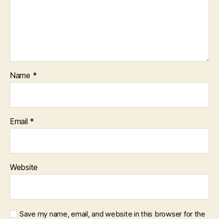
Name
*
Email
*
Website
Save my name, email, and website in this browser for the