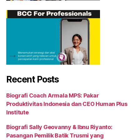
Recent Posts
Biografi Coach Armala MPS: Pakar
Produktivitas Indonesia dan CEO Human Plus
Institute
Biografi Sally Geovanny & Ibnu Riyanto:
Pasangan Pemilik Batik Trusmi yang