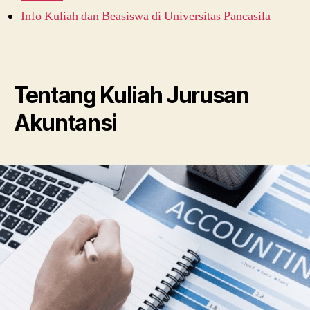
Info Kuliah dan Beasiswa di Universitas Pancasila
Tentang Kuliah Jurusan
Akuntansi