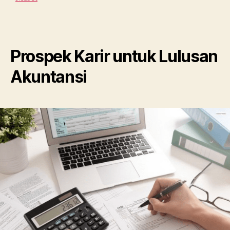
Prospek Karir untuk Lulusan
Akuntansi