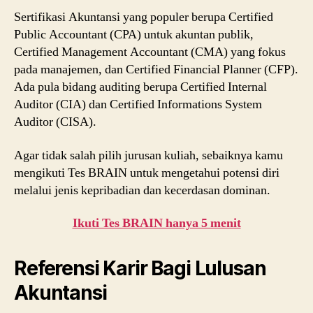
Sertifikasi Akuntansi yang populer berupa Certified
Public Accountant (CPA) untuk akuntan publik,
Certified Management Accountant (CMA) yang fokus
pada manajemen, dan Certified Financial Planner (CFP).
Ada pula bidang auditing berupa Certified Internal
Auditor (CIA) dan Certified Informations System
Auditor (CISA).
Agar tidak salah pilih jurusan kuliah, sebaiknya kamu
mengikuti Tes BRAIN untuk mengetahui potensi diri
melalui jenis kepribadian dan kecerdasan dominan.
Ikuti Tes BRAIN hanya 5 menit
Referensi Karir Bagi Lulusan
Akuntansi