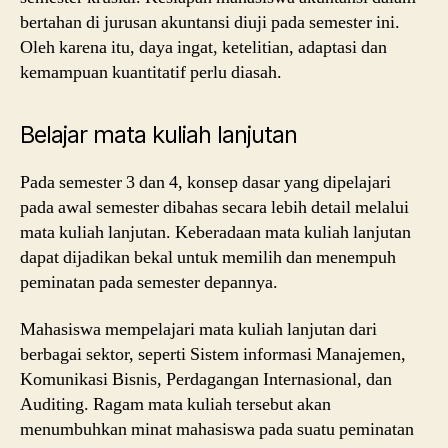
bertahan di jurusan akuntansi diuji pada semester ini.
Oleh karena itu, daya ingat, ketelitian, adaptasi dan
kemampuan kuantitatif perlu diasah.
Belajar mata kuliah lanjutan
Pada semester 3 dan 4, konsep dasar yang dipelajari
pada awal semester dibahas secara lebih detail melalui
mata kuliah lanjutan. Keberadaan mata kuliah lanjutan
dapat dijadikan bekal untuk memilih dan menempuh
peminatan pada semester depannya.
Mahasiswa mempelajari mata kuliah lanjutan dari
berbagai sektor, seperti Sistem informasi Manajemen,
Komunikasi Bisnis, Perdagangan Internasional, dan
Auditing. Ragam mata kuliah tersebut akan
menumbuhkan minat mahasiswa pada suatu peminatan