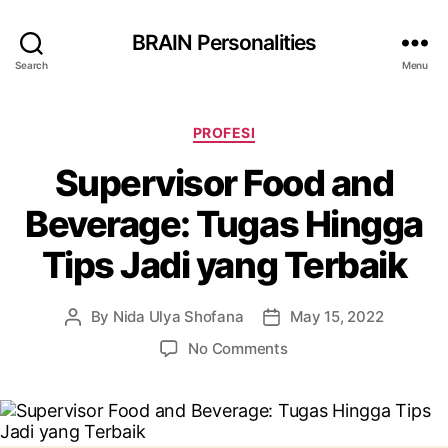
BRAIN Personalities
Search
Menu
Categories
PROFESI
Supervisor Food and
Beverage: Tugas Hingga
Tips Jadi yang Terbaik
By
Nida Ulya Shofana
May 15, 2022
Post
Post
author
date
on
No Comments
Supervisor
Food
and
Beverage: