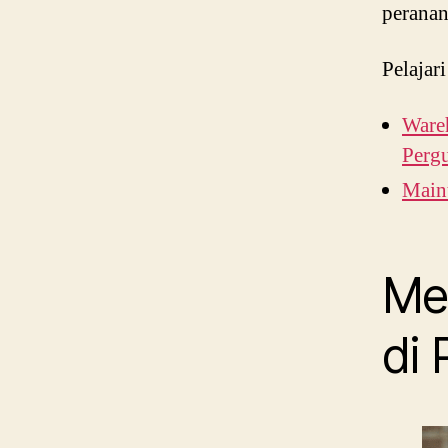
peranan
Pelajari
Wareh
Perg
Main
Me
di