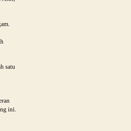
gam.
ah
h satu
eran
ng ini.