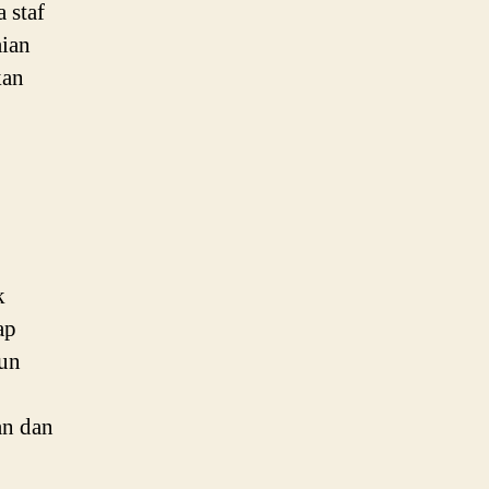
 staf
ian
kan
k
ap
pun
an dan