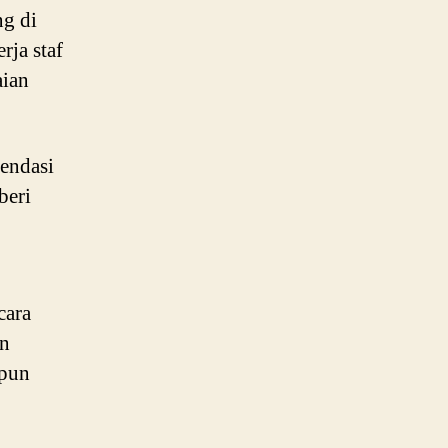
ng di
rja staf
aian
endasi
beri
cara
an
 pun