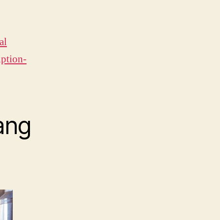
al
iption-
ang