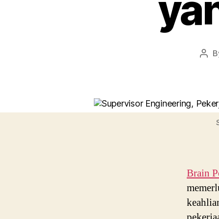
yan
B
Pos
auth
Brain P
memerlu
keahlia
pekerja