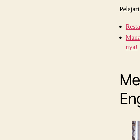
Pelajari
Resta
Manag
nya!
Me
En