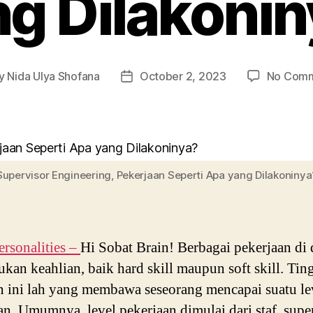
g Dilakoni
y
Nida Ulya Shofana
October 2, 2023
No Com
t
Post
or
date
Supervisor Engineering, Pekerjaan Seperti Apa yang Dilakoninya
ersonalities –
Hi Sobat Brain! Berbagai pekerjaan di
kan keahlian, baik hard skill maupun soft skill. Tin
n ini lah yang membawa seseorang mencapai suatu le
an. Umumnya, level pekerjaan dimulai dari staf, super