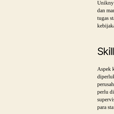
Uniknya
dan man
tugas s
kebijak
Skil
Aspek 
diperlu
perusah
perlu d
supervi
para sta