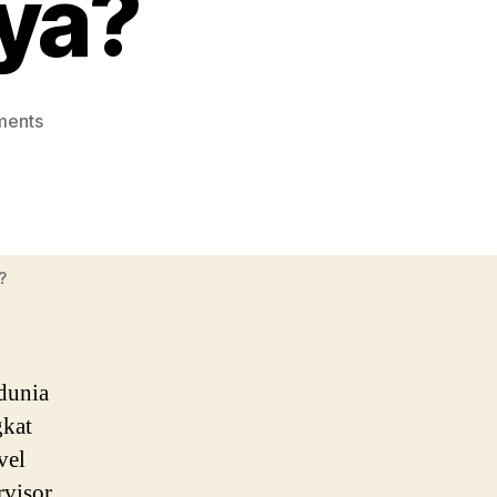
nya?
on
ments
Supervisor
Engineering,
Pekerjaan
Seperti
Apa
?
yang
Dilakoninya?
 dunia
gkat
vel
visor,