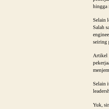
hingga 
Selain 
Salah s
enginee
seiring
Artikel
pekerja
menjemb
Selain 
leaders
Yuk, si