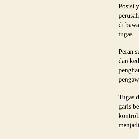
Posisi 
perusah
di bawa
tugas.
Peran s
dan ke
penghar
pengaw
Tugas d
garis b
kontrol.
menjadi