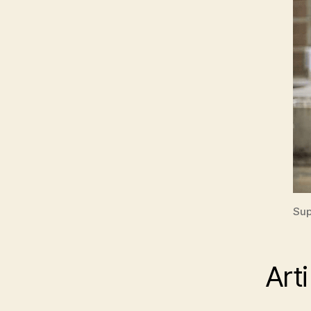
Sup
Art