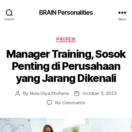
BRAIN Personalities
Search
Menu
Categories
PROFESI
Manager Training, Sosok
Penting di Perusahaan
yang Jarang Dikenali
By
Nida Ulya Shofana
October 3, 2023
Post
Post
author
date
on
No Comments
Manager
Training,
Sosok
Penting