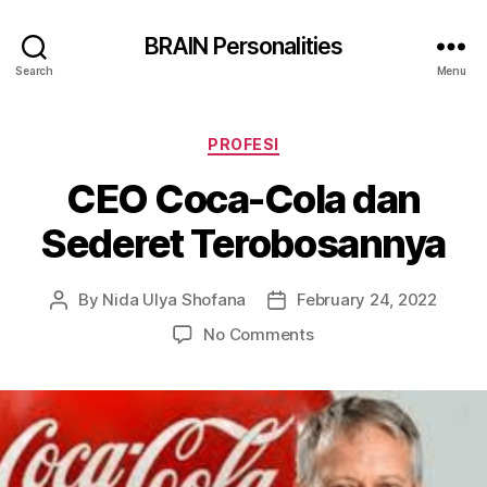
BRAIN Personalities
Search
Menu
Categories
PROFESI
CEO Coca-Cola dan
Sederet Terobosannya
By
Nida Ulya Shofana
February 24, 2022
Post
Post
author
date
on
No Comments
CEO
Coca-
Cola
dan
Sederet
Terobosannya